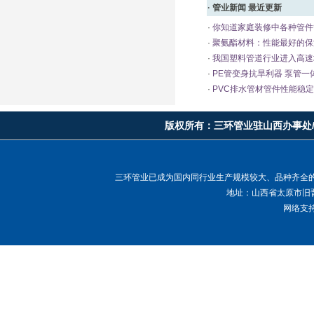
·
管业新闻
最近更新
·
你知道家庭装修中各种管件
·
聚氨酯材料：性能最好的保
·
我国塑料管道行业进入高速
·
PE管变身抗旱利器 泵管一
·
PVC排水管材管件性能稳定
版权所有：
三环管业驻山西办事处
三环管业已成为国内同行业生产规模较大、品种齐全
地址：山西省太原市旧晋
网络支